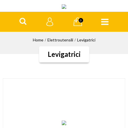
0
Home
Elettroutensili
Levigatrici
Levigatrici