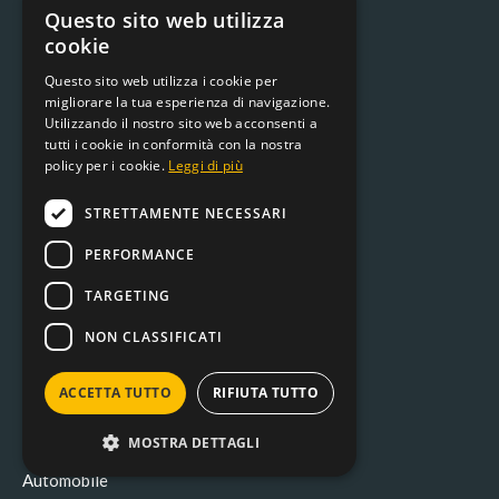
Questo sito web utilizza
Pet food
cookie
Casalinghi
Questo sito web utilizza i cookie per
Raccordi e accessori
migliorare la tua esperienza di navigazione.
Consumabili
Utilizzando il nostro sito web acconsenti a
tutti i cookie in conformità con la nostra
Fissaggio
policy per i cookie.
Leggi di più
Irrigazione
Idraulica e arredo bagno
STRETTAMENTE NECESSARI
Articoli vari
PERFORMANCE
Antinfortunistica
TARGETING
Elettricita'
Giardinaggio
NON CLASSIFICATI
Utensileria manuale
Elettroutensili
ACCETTA TUTTO
RIFIUTA TUTTO
Colorificio
MOSTRA DETTAGLI
Prodotti chimici
Automobile