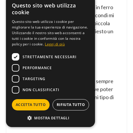
Questo sito web utilizza
Avevo un problema a un tridente in ferro
cookie
per rifare una filettatura, in 30 secondi mi
Questo sito web utilizza i cookie per
ha risolto il problema e ,visto la piccola
migliorare la tua esperienza di navigazione.
entità del problema, non mi ha chiesto un
Utilizzando il nostro sito web acconsenti a
tutti i cookie in conformità con la nostra
euro.
policy per i cookie.
Leggi di più
Propus Gemini
STRETTAMENTE NECESSARI
PERFORMANCE
TARGETING
Conosco da una vita Me.Co.Fer è sempre
stato un punto di riferimento dove poter
NON CLASSIFICATI
cercare qualsiasi attrezzo per ogni tipo di
lavoro.
ACCETTA TUTTO
RIFIUTA TUTTO
Maurizio Caroli
MOSTRA DETTAGLI